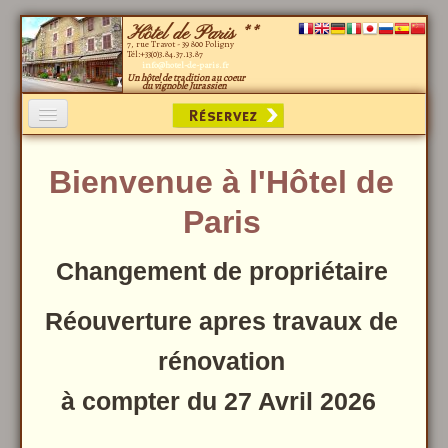
Hôtel de Paris **
Hotel de Paris à Poligny - Jura - Franche-Comté
7, rue Travot - 39 800 Poligny
Tél:+33(0)3.84.37.13.87
info@hotel-de-paris.fr
Un hôtel de tradition au coeur
du vignoble Jurassien
Bienvenue
Bienvenue à l'Hôtel de
Les chambres
Paris
Situation
Activités
Changement de propriétaire
Contact-Accès
Réouverture apres travaux de
rénovation
à compter du 27 Avril 2026